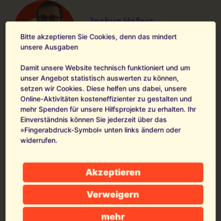
Joshua Hofert
Vorstandssprecher von
Bitte akzeptieren Sie Cookies, denn das mindert
Terre des Hommes e.V.
unsere Ausgaben
Damit unsere Website technisch funktioniert und um
unser Angebot statistisch auswerten zu können,
setzen wir Cookies. Diese helfen uns dabei, unsere
Online-Aktivitäten kosteneffizienter zu gestalten und
Solidarität nicht kaputtsparen!
mehr Spenden für unsere Hilfsprojekte zu erhalten. Ihr
– Internationale Hilfe stärken!
Einverständnis können Sie jederzeit über das
»Fingerabdruck-Symbol« unten links ändern oder
widerrufen.
An: Bundeskanzler Merz,
Finanzminister Klingbeil und die
Fraktionsvorsitzenden Spahn
Akzeptieren
(CDU/CSU) und Miersch (SPD).
Verweigern
Krisen und Konflikte spitzen sich
mehr
weltweit zu. Millionen Menschen