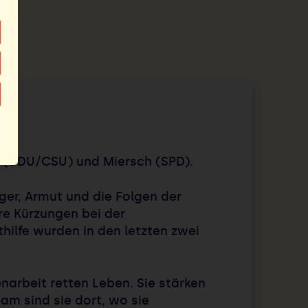
hn (CDU/CSU) und Miersch (SPD).
ger, Armut und die Folgen der
re Kürzungen bei der
ilfe wurden in den letzten zwei
arbeit retten Leben. Sie stärken
m sind sie dort, wo sie