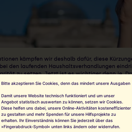
tionen kämpfen wir deshalb dafür, diese Kürzung
 bei den laufenden Haushaltsverhandlungen eindri
arität zu setzen. Jetzt ist es wichtiger denn je, 
ortung. Solidarität nicht nur versprechen, sonde
Bitte akzeptieren Sie Cookies, denn das mindert unsere Ausgaben
lt will, muss in die Zukunft von Kindern 
Damit unsere Website technisch funktioniert und um unser
Angebot statistisch auswerten zu können, setzen wir Cookies.
ngszusammenarbeit verschärfen Leid, Hun
Diese helfen uns dabei, unsere Online-Aktivitäten kosteneffizienter
en.
zu gestalten und mehr Spenden für unsere Hilfsprojekte zu
erhalten. Ihr Einverständnis können Sie jederzeit über das
»Fingerabdruck-Symbol« unten links ändern oder widerrufen.